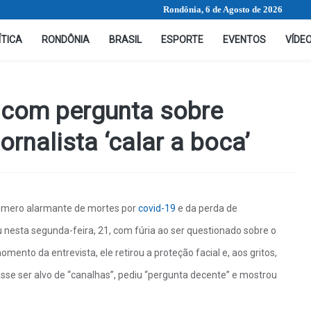
Rondônia, 6 de Agosto de 2026
ÍTICA
RONDÔNIA
BRASIL
ESPORTE
EVENTOS
VÍDE
a com pergunta sobre
rnalista ‘calar a boca’
úmero alarmante de mortes por
covid-19
e da perda de
u nesta segunda-feira, 21, com fúria ao ser questionado sobre o
nto da entrevista, ele retirou a proteção facial e, aos gritos,
sse ser alvo de “canalhas”, pediu “pergunta decente” e mostrou