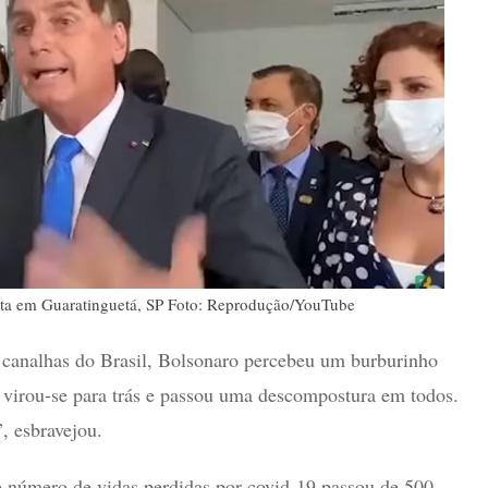
ista em Guaratinguetá, SP Foto: Reprodução/YouTube
e canalhas do Brasil, Bolsonaro percebeu um burburinho
 virou-se para trás e passou uma descompostura em todos.
”, esbravejou.
o número de vidas perdidas por covid-19 passou de 500