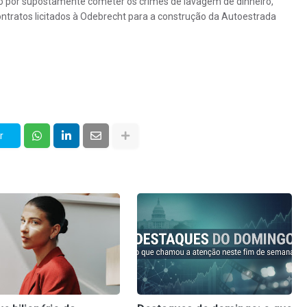
do por supostamente cometer os crimes de lavagem de dinheiro,
contratos licitados à Odebrecht para a construção da Autoestrada
r