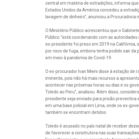
central em matéria de extradições, informa q
Estados Unidos da América concedeu a extradiçã
lavagem de dinheiro”, anunciou a Procuradoria n
O Ministério Público acrescentou que o Gabinete
Público “está coordenando com as autoridades n
ex-presidente foi preso em 2019 na Califórnia, 
por risco de fuga, embora tenha podido sair da 
em meio à pandemia de Covid-19.
O ex-procurador Ivan Meini disse à estação de r
iminente, pois não há mais recursos a apresenta
acontecer nas próximas horas ou dias é os gov
Toledo ao Peru”, analisou. Além disso, considero
presidente seja enviado para prisão preventiva
em uma base policial em Lima, onde os ex-gov
também se encontram detidos.
Toledo é acusado no país natal de receber dez
de favorecer a construtora nas suas transações