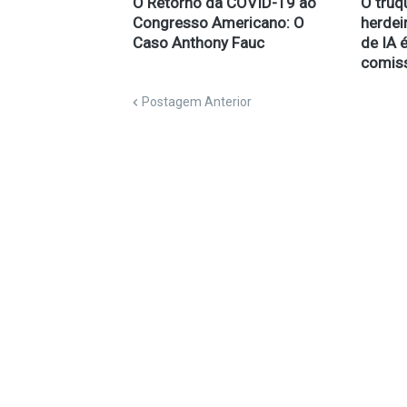
O Retorno da COVID-19 ao
O truqu
Congresso Americano: O
herdeir
Caso Anthony Fauc
de IA 
comis
Postagem Anterior