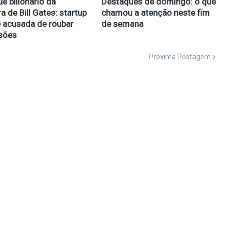
e bilionário da
Destaques de domingo: o que
a de Bill Gates: startup
chamou a atenção neste fim
é acusada de roubar
de semana
sões
Próxima Postagem