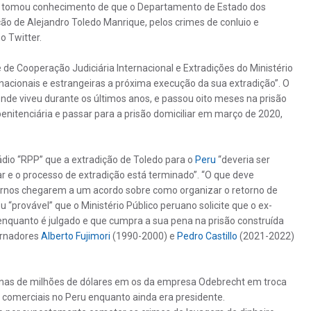
ue tomou conhecimento de que o Departamento de Estado dos
o de Alejandro Toledo Manrique, pelos crimes de conluio e
o Twitter.
 de Cooperação Judiciária Internacional e Extradições do Ministério
acionais e estrangeiras a próxima execução da sua extradição”. O
onde viveu durante os últimos anos, e passou oito meses na prisão
penitenciária e passar para a prisão domiciliar em março de 2020,
ádio “RPP” que a extradição de Toledo para o
Peru
“deveria ser
r e o processo de extradição está terminado”. “O que deve
ernos chegarem a um acordo sobre como organizar o retorno de
u “provável” que o Ministério Público peruano solicite que o ex-
 enquanto é julgado e que cumpra a sua pena na prisão construída
ernadores
Alberto Fujimori
(1990-2000) e
Pedro Castillo
(2021-2022)
enas de milhões de dólares em os da empresa Odebrecht em troca
 comerciais no Peru enquanto ainda era presidente.