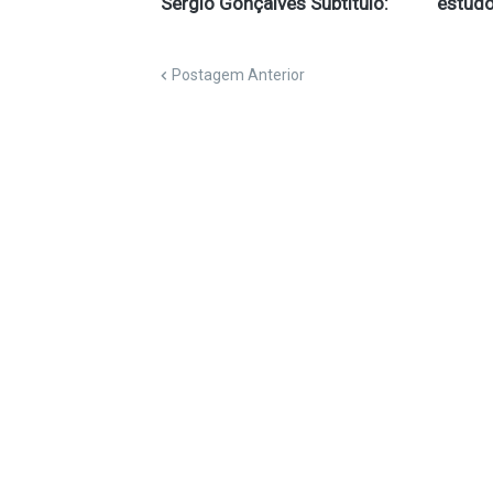
Sérgio Gonçalves Subtítulo:
estud
Postagem Anterior