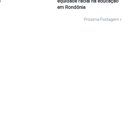
o
equidade racial na educação
em Rondônia
Próxima Postagem