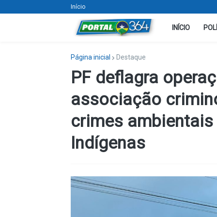
Início
INÍCIO
POL
Página inicial
Destaque
PF deflagra operaç
associação crimin
crimes ambientais 
Indígenas