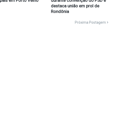
pais em Porto Velho
durante convenção do PSD e
destaca união em prol de
Rondônia
Próxima Postagem