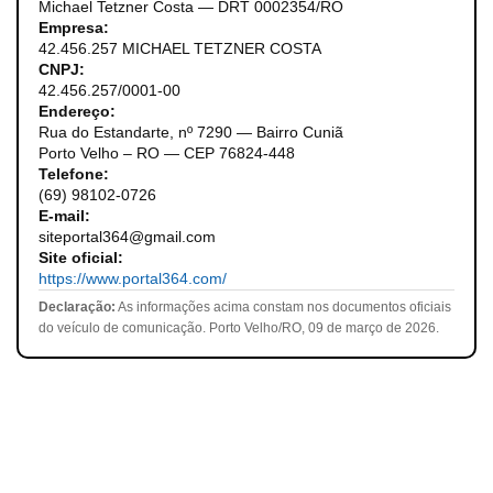
Michael Tetzner Costa — DRT 0002354/RO
Empresa:
42.456.257 MICHAEL TETZNER COSTA
CNPJ:
42.456.257/0001-00
Endereço:
Rua do Estandarte, nº 7290 — Bairro Cuniã
Porto Velho – RO — CEP 76824-448
Telefone:
(69) 98102-0726
E-mail:
siteportal364@gmail.com
Site oficial:
https://www.portal364.com/
Declaração:
As informações acima constam nos documentos oficiais
do veículo de comunicação. Porto Velho/RO, 09 de março de 2026.