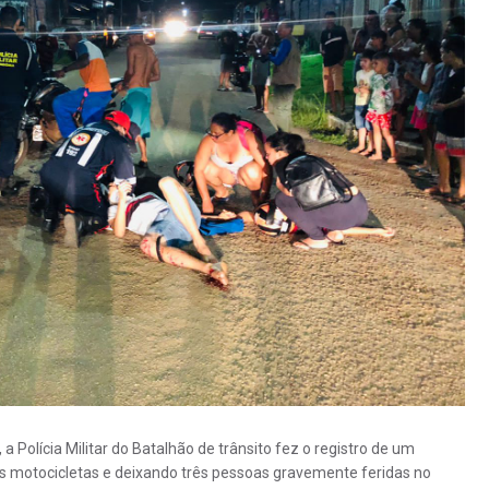
, a Polícia Militar do Batalhão de trânsito fez o registro de um
s motocicletas e deixando três pessoas gravemente feridas no