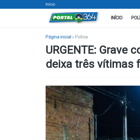
Início
INÍCIO
POL
Página inicial
Polícia
URGENTE: Grave co
deixa três vítimas 