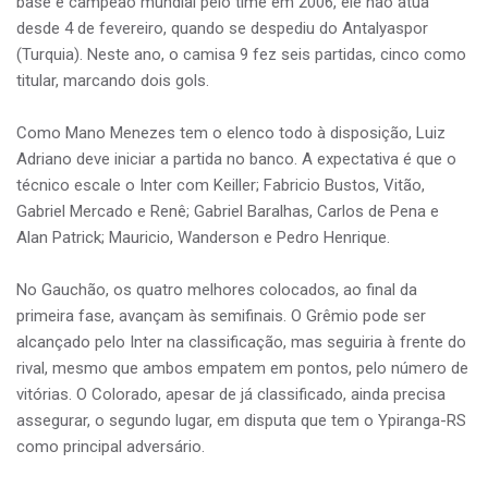
base e campeão mundial pelo time em 2006, ele não atua
desde 4 de fevereiro, quando se despediu do Antalyaspor
(Turquia). Neste ano, o camisa 9 fez seis partidas, cinco como
titular, marcando dois gols.
Como Mano Menezes tem o elenco todo à disposição, Luiz
Adriano deve iniciar a partida no banco. A expectativa é que o
técnico escale o Inter com Keiller; Fabricio Bustos, Vitão,
Gabriel Mercado e Renê; Gabriel Baralhas, Carlos de Pena e
Alan Patrick; Mauricio, Wanderson e Pedro Henrique.
No Gauchão, os quatro melhores colocados, ao final da
primeira fase, avançam às semifinais. O Grêmio pode ser
alcançado pelo Inter na classificação, mas seguiria à frente do
rival, mesmo que ambos empatem em pontos, pelo número de
vitórias. O Colorado, apesar de já classificado, ainda precisa
assegurar, o segundo lugar, em disputa que tem o Ypiranga-RS
como principal adversário.