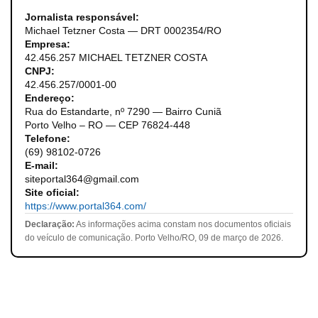
Jornalista responsável:
Michael Tetzner Costa — DRT 0002354/RO
Empresa:
42.456.257 MICHAEL TETZNER COSTA
CNPJ:
42.456.257/0001-00
Endereço:
Rua do Estandarte, nº 7290 — Bairro Cuniã
Porto Velho – RO — CEP 76824-448
Telefone:
(69) 98102-0726
E-mail:
siteportal364@gmail.com
Site oficial:
https://www.portal364.com/
Declaração:
As informações acima constam nos documentos oficiais
do veículo de comunicação. Porto Velho/RO, 09 de março de 2026.