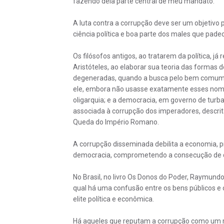
fazendo dela parte central de meu mandato.
A luta contra a corrupção deve ser um objetivo
ciência política e boa parte dos males que pade
Os filósofos antigos, ao tratarem da política, 
Aristóteles, ao elaborar sua teoria das formas 
degeneradas, quando a busca pelo bem comum se
ele, embora não usasse exatamente esses nomes
oligarquia; e a democracia, em governo de turb
associada à corrupção dos imperadores, descrit
Queda do Império Romano.
A corrupção disseminada debilita a economia, p
democracia, comprometendo a consecução de qua
No Brasil, no livro Os Donos do Poder, Raymund
qual há uma confusão entre os bens públicos e 
elite política e econômica.
Há aqueles que reputam a corrupção como um m