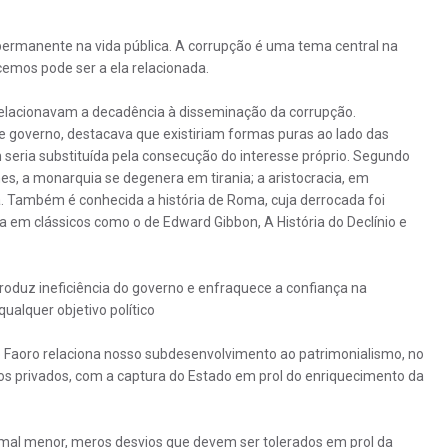
 permanente na vida pública. A corrupção é uma tema central na
cemos pode ser a ela relacionada.
já relacionavam a decadência à disseminação da corrupção.
de governo, destacava que existiriam formas puras ao lado das
ria substituída pela consecução do interesse próprio. Segundo
, a monarquia se degenera em tirania; a aristocracia, em
a. Também é conhecida a história de Roma, cuja derrocada foi
a em clássicos como o de Edward Gibbon, A História do Declínio e
roduz ineficiência do governo e enfraquece a confiança na
lquer objetivo político
o Faoro relaciona nosso subdesenvolvimento ao patrimonialismo, no
os privados, com a captura do Estado em prol do enriquecimento da
al menor, meros desvios que devem ser tolerados em prol da