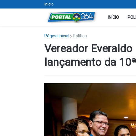
Início
INÍCIO
POL
Página inicial
Política
Vereador Everaldo 
lançamento da 10ª