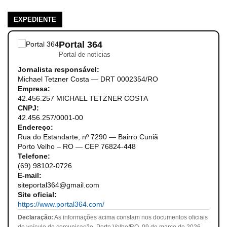
EXPEDIENTE
Portal 364
Portal de notícias
Jornalista responsável:
Michael Tetzner Costa — DRT 0002354/RO
Empresa:
42.456.257 MICHAEL TETZNER COSTA
CNPJ:
42.456.257/0001-00
Endereço:
Rua do Estandarte, nº 7290 — Bairro Cuniã
Porto Velho – RO — CEP 76824-448
Telefone:
(69) 98102-0726
E-mail:
siteportal364@gmail.com
Site oficial:
https://www.portal364.com/
Declaração:
As informações acima constam nos documentos oficiais
do veículo de comunicação. Porto Velho/RO, 09 de março de 2026.