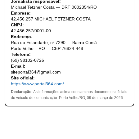
Jornalista responsável:
Michael Tetzner Costa — DRT 0002354/RO
Empresa:
42.456.257 MICHAEL TETZNER COSTA
CNPJ:
42.456.257/0001-00
Endereço:
Rua do Estandarte, nº 7290 — Bairro Cuniã
Porto Velho – RO — CEP 76824-448
Telefone:
(69) 98102-0726
E-mail:
siteportal364@gmail.com
Site oficial:
https://www.portal364.com/
Declaração:
As informações acima constam nos documentos oficiais
do veículo de comunicação. Porto Velho/RO, 09 de março de 2026.