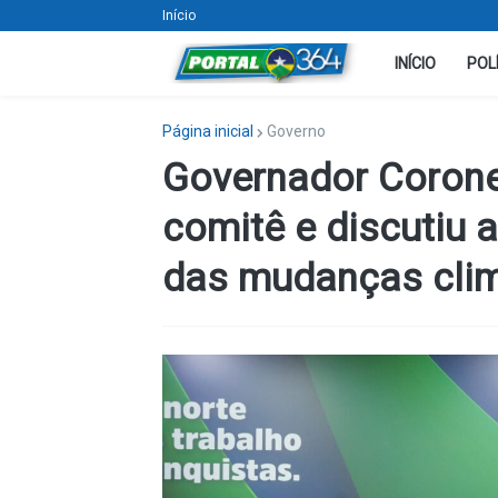
Início
INÍCIO
POL
Página inicial
Governo
Governador Coron
comitê e discutiu 
das mudanças cli