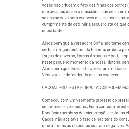
vozes não criticam o fato das filhas dos outro
que pessoas do sexo masculino, que se dizem
se ensino sexo para crianças de seis anos nas s
cumprimento da catilinária esquerdista de que o
importante.
Ainda bem que a vereadora Sofia não teme cara
certo em lugar nenhum do Planeta, embora pareç
forças de governo, Forças Armadas e parte impo
neste pequeno momento da nossa História, será
Ainda bem que, Brasil afora, existam muitas co
Venezuela e defendendo nossas crianças.
CACOAL PROTESTA E DEPUTADOS PODEM MUDA
Começou com um veemente protesto do prefeito
secretários e vereadores, Fúria contesta lei es
Rondônia membros de microrregiões e, todas ela
Cacoal não aceitava o fato de não ter sido con
o fora. Todas as respostas soaram negativas.