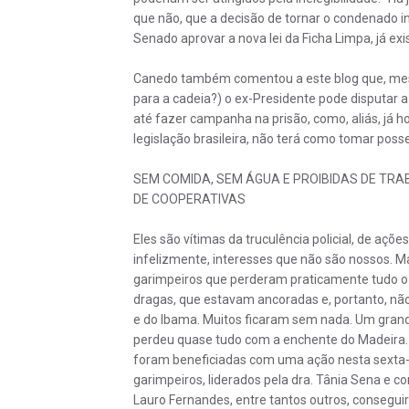
que não, que a decisão de tornar o condenado in
Senado aprovar a nova lei da Ficha Limpa, já ex
Canedo também comentou a este blog que, mesmo
para a cadeia?) o ex-Presidente pode disputar a 
até fazer campanha na prisão, como, aliás, já h
legislação brasileira, não terá como tomar posse,
SEM COMIDA, SEM ÁGUA E PROIBIDAS DE TRA
DE COOPERATIVAS
Eles são vítimas da truculência policial, de açõe
infelizmente, interesses que não são nossos. 
garimpeiros que perderam praticamente tudo o
dragas, que estavam ancoradas e, portanto, não
e do Ibama. Muitos ficaram sem nada. Um gran
perdeu quase tudo com a enchente do Madeira.
foram beneficiadas com uma ação nesta sexta-fe
garimpeiros, liderados pela dra. Tânia Sena e
Lauro Fernandes, entre tantos outros, consegui