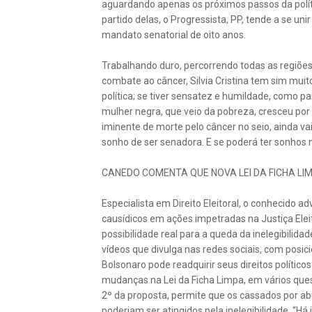
aguardando apenas os próximos passos da políti
partido delas, o Progressista, PP, tende a se uni
mandato senatorial de oito anos.
Trabalhando duro, percorrendo todas as regiões
combate ao câncer, Silvia Cristina tem sim muito
política; se tiver sensatez e humildade, como par
mulher negra, que veio da pobreza, cresceu por
iminente de morte pelo câncer no seio, ainda va
sonho de ser senadora. E se poderá ter sonhos 
CANEDO COMENTA QUE NOVA LEI DA FICHA L
Especialista em Direito Eleitoral, o conhecido
causídicos em ações impetradas na Justiça Elei
possibilidade real para a queda da inelegibilid
vídeos que divulga nas redes sociais, com posi
Bolsonaro pode readquirir seus direitos político
mudanças na Lei da Ficha Limpa, em vários quesi
2º da proposta, permite que os cassados por ab
poderiam ser atingidos pela inelegibilidade. “H