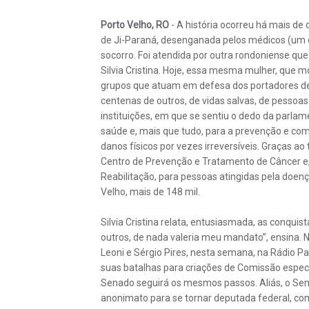
Porto Velho, RO
- A história ocorreu há mais d
de Ji-Paraná, desenganada pelos médicos (um d
socorro. Foi atendida por outra rondoniense q
Silvia Cristina. Hoje, essa mesma mulher, que m
grupos que atuam em defesa dos portadores des
centenas de outros, de vidas salvas, de pessoa
instituições, em que se sentiu o dedo da parlam
saúde e, mais que tudo, para a prevenção e co
danos físicos por vezes irreversíveis. Graças 
Centro de Prevenção e Tratamento de Câncer e, 
Reabilitação, para pessoas atingidas pela doen
Velho, mais de 148 mil.
Silvia Cristina relata, entusiasmada, as conqui
outros, de nada valeria meu mandato”, ensina.
Leoni e Sérgio Pires, nesta semana, na Rádio P
suas batalhas para criações de Comissão especí
Senado seguirá os mesmos passos. Aliás, o Sena
anonimato para se tornar deputada federal, com 