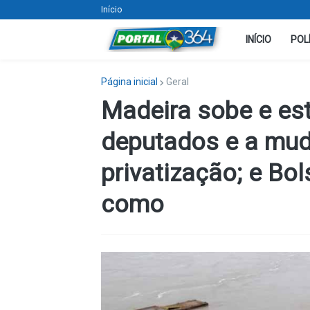
Início
INÍCIO
POL
Página inicial
Geral
Madeira sobe e est
deputados e a mud
privatização; e Bo
como