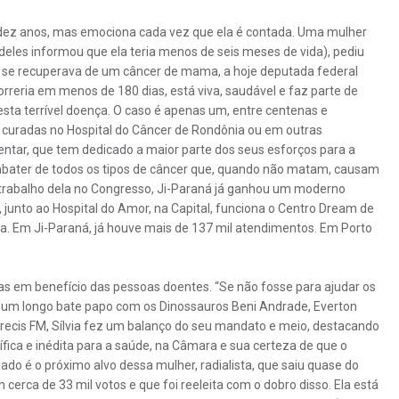
e dez anos, mas emociona cada vez que ela é contada. Uma mulher
eles informou que ela teria menos de seis meses de vida), pediu
ue se recuperava de um câncer de mama, a hoje deputada federal
orreria em menos de 180 dias, está viva, saudável e faz parte de
ta terrível doença. O caso é apenas um, entre centenas e
s curadas no Hospital do Câncer de Rondônia ou em outras
entar, que tem dedicado a maior parte dos seus esforços para a
mbater de todos os tipos de câncer que, quando não matam, causam
ao trabalho dela no Congresso, Ji-Paraná já ganhou um moderno
junto ao Hospital do Amor, na Capital, funciona o Centro Dream de
ça. Em Ji-Paraná, já houve mais de 137 mil atendimentos. Em Porto
stas em benefício das pessoas doentes. “Se não fosse para ajudar os
 Num longo bate papo com os Dinossauros Beni Andrade, Everton
arecis FM, Sílvia fez um balanço do seu mandato e meio, destacando
fica e inédita para a saúde, na Câmara e sua certeza de que o
do é o próximo alvo dessa mulher, radialista, que saiu quase do
cerca de 33 mil votos e que foi reeleita com o dobro disso. Ela está