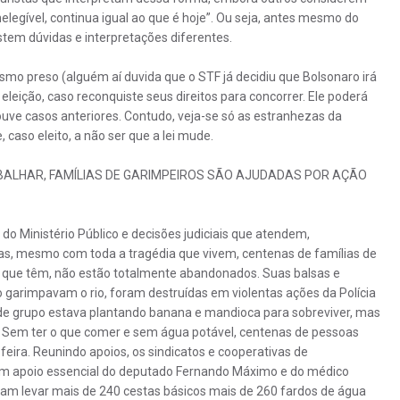
elegível, continua igual ao que é hoje”. Ou seja, antes mesmo do
istem dúvidas e interpretações diferentes.
 preso (alguém aí duvida que o STF já decidiu que Bolsonaro irá
eleição, caso reconquiste seus direitos para concorrer. Ele poderá
ouve casos anteriores. Contudo, veja-se só as estranhezas da
 caso eleito, a não ser que a lei mude.
BALHAR, FAMÍLIAS DE GARIMPEIROS SÃO AJUDADAS POR AÇÃO
s do Ministério Público e decisões judiciais que atendem,
Mas, mesmo com toda a tragédia que vivem, centenas de famílias de
 que têm, não estão totalmente abandonados. Suas balsas e
 garimpavam o rio, foram destruídas em violentas ações da Polícia
de grupo estava plantando banana e mandioca para sobreviver, mas
 Sem ter o que comer e sem água potável, centenas de pessoas
ira. Reunindo apoios, os sindicatos e cooperativas de
 com apoio essencial do deputado Fernando Máximo e do médico
ram levar mais de 240 cestas básicos mais de 260 fardos de água