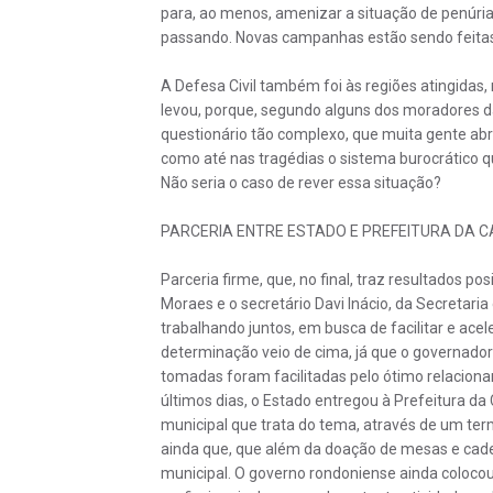
para, ao menos, amenizar a situação de penúria 
passando. Novas campanhas estão sendo feita
A Defesa Civil também foi às regiões atingidas,
levou, porque, segundo alguns dos moradores d
questionário tão complexo, que muita gente abr
como até nas tragédias o sistema burocrático q
Não seria o caso de rever essa situação?
PARCERIA ENTRE ESTADO E PREFEITURA DA CA
Parceria firme, que, no final, traz resultados po
Moraes e o secretário Davi Inácio, da Secretari
trabalhando juntos, em busca de facilitar e ace
determinação veio de cima, já que o governado
tomadas foram facilitadas pelo ótimo relaciona
últimos dias, o Estado entregou à Prefeitura da
municipal que trata do tema, através de um ter
ainda que, que além da doação de mesas e cade
municipal. O governo rondoniense ainda colocou