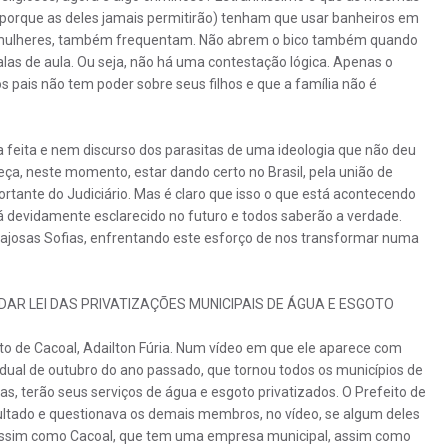
s (porque as deles jamais permitirão) tenham que usar banheiros em
 mulheres, também frequentam. Não abrem o bico também quando
alas de aula. Ou seja, não há uma contestação lógica. Apenas o
s pais não tem poder sobre seus filhos e que a família não é
 feita e nem discurso dos parasitas de uma ideologia que não deu
a, neste momento, estar dando certo no Brasil, pela união de
rtante do Judiciário. Mas é claro que isso o que está acontecendo
 devidamente esclarecido no futuro e todos saberão a verdade.
rajosas Sofias, enfrentando este esforço de nos transformar numa
R LEI DAS PRIVATIZAÇÕES MUNICIPAIS DE ÁGUA E ESGOTO
 de Cacoal, Adailton Fúria. Num vídeo em que ele aparece com
tadual de outubro do ano passado, que tornou todos os municípios de
s, terão seus serviços de água e esgoto privatizados. O Prefeito de
sultado e questionava os demais membros, no vídeo, se algum deles
 Assim como Cacoal, que tem uma empresa municipal, assim como