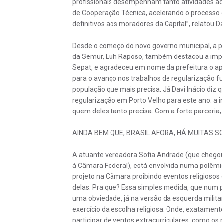
profissionais desempenham tanto atividades a
de Cooperação Técnica, acelerando o processo de
definitivos aos moradores da Capital”, relatou Da
Desde o começo do novo governo municipal, a par
da Semur, Luh Raposo, também destacou a impor
Sepat, e agradeceu em nome da prefeitura o apo
para o avanço nos trabalhos de regularização fu
população que mais precisa. Já Davi Inácio diz
regularização em Porto Velho para este ano: a i
quem deles tanto precisa. Com a forte parceria
AINDA BEM QUE, BRASIL AFORA, HÁ MUITAS 
A atuante vereadora Sofia Andrade (que chegou
à Câmara Federal), está envolvida numa polêmi
projeto na Câmara proibindo eventos religiosos
delas. Pra que? Essa simples medida, que num pa
uma obviedade, já na versão da esquerda milita
exercício da escolha religiosa. Onde, exatament
participar de ventos extracurriculares, como os