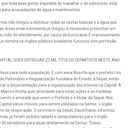
que toda essa gente, impedida de trabalhar e de sobreviver, está
s para arrecadações de água e mantimentos.
 mas não chegou a distribuir todas as cestas básicas e a água que
as áreas onde a enchente já chegou, é necessário preencher um
iu mão do atendimento, por causa da burocracia. É impressionante
ue domina os órgãos públicos brasileiros funciona com perfeição.
PITAL QUER ENTREGAR 22 MIL TÍTULOS DEFINITIVOS NESTE ANO
sitivos para toda a população. É com essa filosofia que o prefeito Léo
a de Patrimônio e Regularização Fundiária do Estado, a Sepat, estão
lerar a documentação para a regularização dos imóveis na Capital. A
r Marcos Rocha quer prioridade para estas ações e as medidas
mento e amizade que unem o Prefeito e o titular da Sepat. Nos
 Capital vários móveis, para serem utilizados na Semur, o órgão
mo de cooperação. O secretário da Sepat, David Inácio, informou
iras, já foram cedidos tablets e computadores para o órgão
 30 servidores para atuar diretamente na Semur. “Esses