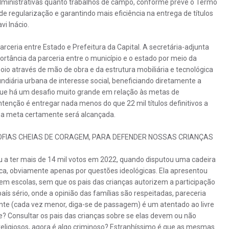
dministrativas quanto trabalhos de campo, conforme prevê o Termo
 regularização e garantindo mais eficiência na entrega de títulos
vi Inácio.
ceria entre Estado e Prefeitura da Capital. A secretária-adjunta
tância da parceria entre o município e o estado por meio da
io através de mão de obra e da estrutura mobiliária e tecnológica
ndiária urbana de interesse social, beneficiando diretamente a
 que há um desafio muito grande em relação às metas de
ntenção é entregar nada menos do que 22 mil títulos definitivos a
, a meta certamente será alcançada.
SOFIAS CHEIAS DE CORAGEM, PARA DEFENDER NOSSAS CRIANÇAS
 a ter mais de 14 mil votos em 2022, quando disputou uma cadeira
ca, obviamente apenas por questões ideológicas. Ela apresentou
 em escolas, sem que os pais das crianças autorizem a participação
ís sério, onde a opinião das famílias são respeitadas, pareceria
nte (cada vez menor, diga-se de passagem) é um atentado ao livre
e? Consultar os pais das crianças sobre se elas devem ou não
 religiosos, agora é algo criminoso? Estranhíssimo é que as mesmas