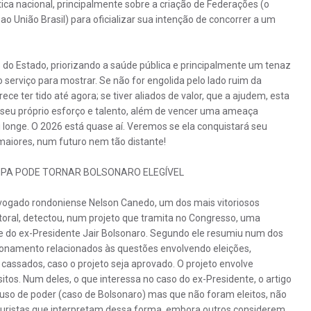
ca nacional, principalmente sobre a criação de Federações (o
r ao União Brasil) para oficializar sua intenção de concorrer a um
 do Estado, priorizando a saúde pública e principalmente um tenaz
 serviço para mostrar. Se não for engolida pelo lado ruim da
ece ter tido até agora; se tiver aliados de valor, que a ajudem, esta
 seu próprio esforço e talento, além de vencer uma ameaça
i longe. O 2026 está quase aí. Veremos se ela conquistará seu
maiores, num futuro nem tão distante!
IMPA PODE TORNAR BOLSONARO ELEGÍVEL
 advogado rondoniense Nelson Canedo, um dos mais vitoriosos
toral, detectou, num projeto que tramita no Congresso, uma
ade do ex-Presidente Jair Bolsonaro. Segundo ele resumiu num dos
cionamento relacionados às questões envolvendo eleições,
s cassados, caso o projeto seja aprovado. O projeto envolve
tos. Num deles, o que interessa no caso do ex-Presidente, o artigo
uso de poder (caso de Bolsonaro) mas que não foram eleitos, não
á juristas que interpretam dessa forma, embora outros considerem