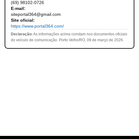
(69) 98102-0726
E-mail:
siteportal364@gmail.com
Site oficial:
https://www.portal364.com/
Declaração:
As informações acima constam nos documentos oficiais
do veículo de comunicação. Porto Velho/RO, 09 de março de 2026.