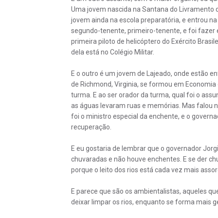
Uma jovem nascida na Santana do Livramento do
jovem ainda na escola preparatória, e entrou na
segundo-tenente, primeiro-tenente, e foi fazer e
primeira piloto de helicóptero do Exército Brasil
dela está no Colégio Militar.
E o outro é um jovem de Lajeado, onde estão en
de Richmond, Virginia, se formou em Economia e 
turma. E ao ser orador da turma, qual foi o ass
as águas levaram ruas e memórias. Mas falou ni
foi o ministro especial da enchente, e o govern
recuperação.
E eu gostaria de lembrar que o governador Jorgi
chuvaradas e não houve enchentes. E se der chu
porque o leito dos rios está cada vez mais asso
E parece que são os ambientalistas, aqueles 
deixar limpar os rios, enquanto se forma mais 