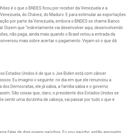
ilhões é o que o BNDES ficou por receber da Venezuela e a
Venezuela, do Chávez, do Maduro. E para estimular as exportações
ortação por parte da Venezuela, embora o BNDES se chame Banco
l. Dizem que “indiretamente vai desenvolver aqui, desenvolvendo
hões, não paga, ainda mais quando o Brasil vetou a entrada da
conversou mais sobre acertar o pagamento. Vejam só o que dá
 dos Estados Unidos é de que o Joe Biden está com câncer
ossos. Eu imagino o seguinte: no dia em que ele renunciou a
 dos Democratas, ele já sabia, a família sabia e o governo
ssim. São coisas que, claro, o presidente dos Estados Unidos se
 sentir uma dorzinha de cabeça, vai passar por tudo o que é
ria falar de dois jovens gaúchos. Eu sou gaúcho, então aproveito.