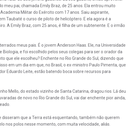
 meu pai, chamada Emily Braz, de 25 anos. Ela entrou muito
 Academia Militar do Exército com 17 anos. Saiu aspirante,
m Taubaté o curso de piloto de helicóptero. E ela agora é a
eiro. A Emily Braz, com 25 anos, é filha de um subtenente. E o irmão
terrados meus pais. É o jovem Anderson Haas. Ele, na Universidade
Biologia, e foi escolhido pelos seus colegas para ser o orador da
unto que ele escolheu? Enchente no Rio Grande do Sul, dizendo que
sso em um dia em que, no Brasil, o ex-ministro Paulo Pimenta, que
ador Eduardo Leite, estão batendo boca sobre recursos para
nho Mello, do estado vizinho de Santa Catarina, dragou rios. Lá deu
varadas de novo no Rio Grande do Sul, vai dar enchente pior ainda,
reado.
que disseram que a Terra está esquentando, também não querem
gelo nos polos nesse momento, com muita velocidade, aliás.