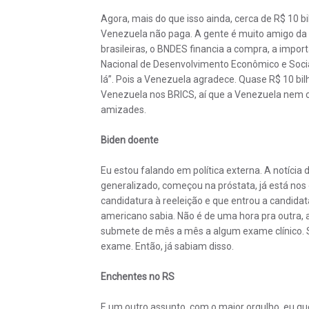
Agora, mais do que isso ainda, cerca de R$ 10 b
Venezuela não paga. A gente é muito amigo da 
brasileiras, o BNDES financia a compra, a imp
Nacional de Desenvolvimento Econômico e Socia
lá”. Pois a Venezuela agradece. Quase R$ 10 bil
Venezuela nos BRICS, aí que a Venezuela nem 
amizades.
Biden doente
Eu estou falando em política externa. A notícia
generalizado, começou na próstata, já está nos 
candidatura à reeleição e que entrou a candidata
americano sabia. Não é de uma hora pra outra, a
submete de mês a mês a algum exame clínico. Se
exame. Então, já sabiam disso.
Enchentes no RS
E um outro assunto, com o maior orgulho, eu que