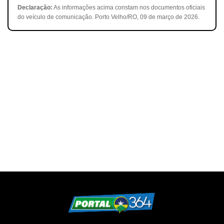
Declaração:
As informações acima constam nos documentos oficiais
do veículo de comunicação. Porto Velho/RO, 09 de março de 2026.