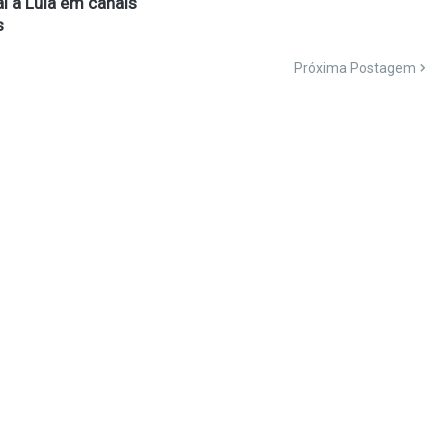
l a Lula em canais
s
Próxima Postagem