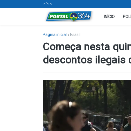
Início
INÍCIO
POL
Página inicial
Brasil
Começa nesta quin
descontos ilegais 