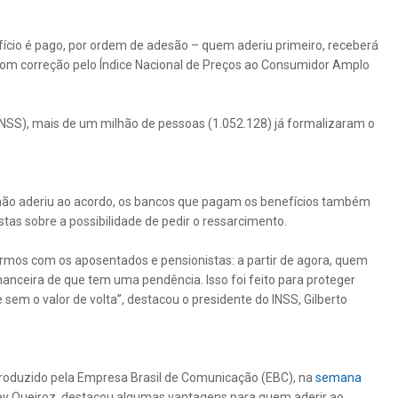
ício é pago, por ordem de adesão – quem aderiu primeiro, receberá
com correção pelo Índice Nacional de Preços ao Consumidor Amplo
(INSS), mais de um milhão de pessoas (1.052.128) já formalizaram o
ão aderiu ao acordo, os bancos que pagam os benefícios também
as sobre a possibilidade de pedir o ressarcimento.
mos com os aposentados e pensionistas: a partir de agora, quem
inanceira de que tem uma pendência. Isso foi feito para proteger
sem o valor de volta”, destacou o presidente do INSS, Gilberto
produzido pela Empresa Brasil de Comunicação (EBC), na
semana
lney Queiroz, destacou algumas vantagens para quem aderir ao