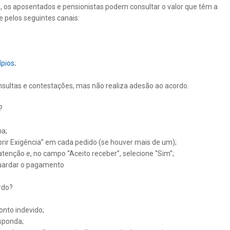
o, os aposentados e pensionistas podem consultar o valor que têm a
e pelos seguintes canais:
ípios
;
onsultas e contestações, mas não realiza adesão ao acordo.
?
ha;
prir Exigência” em cada pedido (se houver mais de um);
 atenção e, no campo “Aceito receber”, selecione “Sim”;
aguardar o pagamento
rdo?
onto indevido;
esponda;