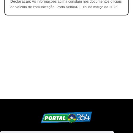
Declaração:
As informações acima constam nos documentos oficiais
do veículo de comunicação. Porto Velho/RO, 09 de março de 2026.