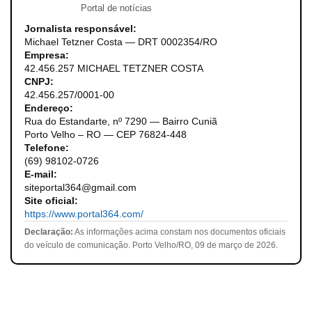
Portal de notícias
Jornalista responsável:
Michael Tetzner Costa — DRT 0002354/RO
Empresa:
42.456.257 MICHAEL TETZNER COSTA
CNPJ:
42.456.257/0001-00
Endereço:
Rua do Estandarte, nº 7290 — Bairro Cuniã
Porto Velho – RO — CEP 76824-448
Telefone:
(69) 98102-0726
E-mail:
siteportal364@gmail.com
Site oficial:
https://www.portal364.com/
Declaração:
As informações acima constam nos documentos oficiais
do veículo de comunicação. Porto Velho/RO, 09 de março de 2026.