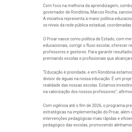
Com foco na melhoria da aprendizagem, combate
governador de Rondônia, Marcos Rocha, sanciono
A iniciativa representa a maior política educa
os níveis da rede pública estadual, coordenadas
O Proar nasce como política de Estado, com meta
educacionais, corrigir o fluxo escolar, oferecer
professores e gestores. Para garantir resultad
premiando escolas e profissionais que alcanç
"Educação é prioridade, e em Rondônia estamo
divisor de águas na nossa educação. É um proj
realidade das nossas escolas. Estamos investi
na valorização dos nossos professores", afirm
Com vigência até o fim de 2026, o programa pr
estratégicas na implementação do Proar, além
intervenções pedagógicas mais rápidas e eficie
pedagógico das escolas, promovendo alinhamento