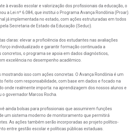
 à evasão escolar e valorização dos profissionais da educação, o
u a Lei nº 6.084, que institui o Programa Avança Rondônia (Proar).
cional já implementada no estado, com ações estruturadas em todos
 pela Secretaria de Estado da Educação (Seduc).
s claras: elevar a proficiência dos estudantes nas avaliações
 reforço individualizado e garantir formação continuada a
os concretos, o programa se apoia em dados diagnósticos,
arem excelência no desempenho acadêmico.
s mostrando isso com ações concretas. O Avança Rondônia é um
eto feito com responsabilidade, com base em dados e focado na
ndo onde realmente importa: na aprendizagem dos nossos alunos e
ou o governador Marcos Rocha.
evê ainda bolsas para profissionais que assumirem funções
 de um sistema moderno de monitoramento que permitirá
ntes. As ações também serão incorporadas ao projeto político-
 entre gestão escolar e políticas públicas estaduais.