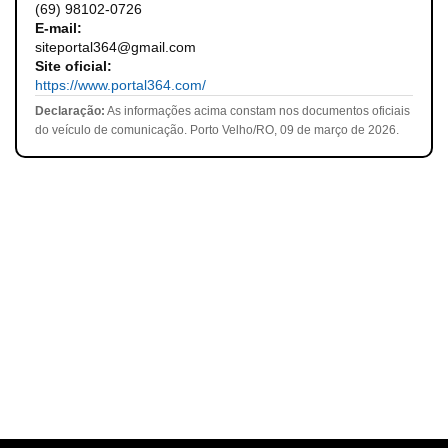
(69) 98102-0726
E-mail:
siteportal364@gmail.com
Site oficial:
https://www.portal364.com/
Declaração:
As informações acima constam nos documentos oficiais
do veículo de comunicação. Porto Velho/RO, 09 de março de 2026.