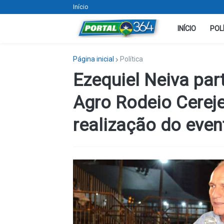
Início
INÍCIO
POL
Página inicial
Política
Ezequiel Neiva part
Agro Rodeio Cereje
realização do even