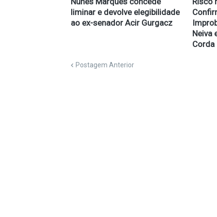
Nunes Marques concede
Risco 
liminar e devolve elegibilidade
Confi
ao ex-senador Acir Gurgacz
Improb
Neiva 
Corda
Postagem Anterior