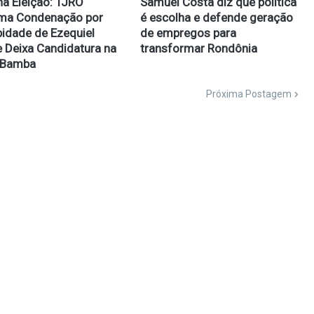
na Eleição: TJRO
Samuel Costa diz que política
rma Condenação por
é escolha e defende geração
idade de Ezequiel
de empregos para
e Deixa Candidatura na
transformar Rondônia
 Bamba
Próxima Postagem