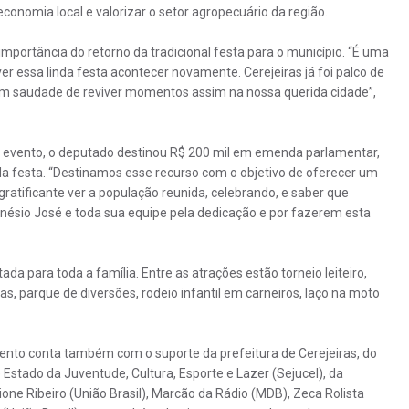
nomia local e valorizar o setor agropecuário da região.
mportância do retorno da tradicional festa para o município. “É uma
 ver essa linda festa acontecer novamente. Cerejeiras já foi palco de
m saudade de reviver momentos assim na nossa querida cidade”,
ao evento, o deputado destinou R$ 200 mil em emenda parlamentar,
da festa. “Destinamos esse recurso com o objetivo de oferecer um
 gratificante ver a população reunida, celebrando, e saber que
Sinésio José e toda sua equipe pela dedicação e por fazerem esta
a para toda a família. Entre as atrações estão torneio leiteiro,
s, parque de diversões, rodeio infantil em carneiros, laço na moto
ento conta também com o suporte da prefeitura de Cerejeiras, do
Estado da Juventude, Cultura, Esporte e Lazer (Sejucel), da
e Ribeiro (União Brasil), Marcão da Rádio (MDB), Zeca Rolista