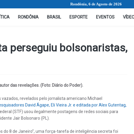
Rondônia, 6 de Agosto de 2026
ÍTICA
RONDÔNIA
BRASIL
ESPORTE
EVENTOS
VÍDE
ta perseguiu bolsonaristas,
utor das revelações. (Foto: Diário do Poder).
vazados, revelados pelo jornalista americano Michael
esquisadores David Ágape, Eli Vieira Jr. e editada por Alex Gutentag,
ederal (STF) usou ilegalmente postagens de redes sociais para
dente Jair Bolsonaro (PL).
 8 de Janeiro”, uma força-tarefa de inteligência secreta foi