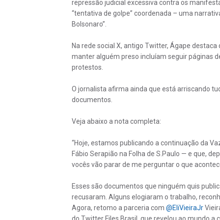
repressão judicial excessiva contra os manifesta
“tentativa de golpe” coordenada – uma narrativ
Bolsonaro”.
Na rede social X, antigo Twitter, Ágape destaca
manter alguém preso incluíam seguir páginas de d
protestos.
O jornalista afirma ainda que está arriscando tud
documentos.
Veja abaixo a nota completa:
“Hoje, estamos publicando a continuação da Va
Fábio Serapião na Folha de S.Paulo — e que, de
vocês vão parar de me perguntar o que acontece
Esses são documentos que ninguém quis publicar
recusaram. Alguns elogiaram o trabalho, recon
Agora, retomo a parceria com
@EliVieiraJr
Viei
do Twitter Files Brasil, que revelou ao mundo a c