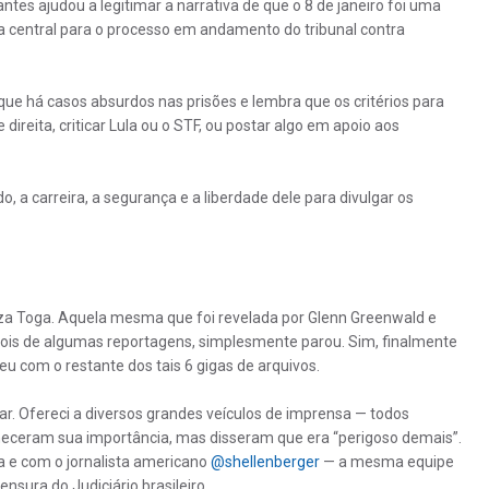
ntes ajudou a legitimar a narrativa de que o 8 de janeiro foi uma
a central para o processo em andamento do tribunal contra
 que há casos absurdos nas prisões e lembra que os critérios para
ireita, criticar Lula ou o STF, ou postar algo em apoio aos
o, a carreira, a segurança e a liberdade dele para divulgar os
za Toga. Aquela mesma que foi revelada por Glenn Greenwald e
pois de algumas reportagens, simplesmente parou. Sim, finalmente
u com o restante dos tais 6 gigas de arquivos.
. Ofereci a diversos grandes veículos de imprensa — todos
heceram sua importância, mas disseram que era “perigoso demais”.
ra e com o jornalista americano
@shellenberger
— a mesma equipe
ensura do Judiciário brasileiro.