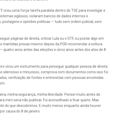
F criou uma força-tarefa paralela dentro do TSE para investigar e
 sistemas sigilosos, violaram bancos de dados internos e
, postagens e opiniões políticas — tudo sem ordem judicial, sem
eguir páginas de direita, criticar Lula ou o STF, ou postar algo em
oas mantidas presas mesmo depois da PGR recomendar a soltura.
 — quatro anos antes das eleições e cinco anos antes dos atos de 8
ro virou um instrumento para perseguir qualquer pessoa de direita.
lho silencioso e minucioso, comprova com documentos como isso foi
dos, verificação de fontes e entrevistas com pessoas envolvidas.
gem.
ira, minha segurança, minha liberdade. Pensei muito antes de
ra mim seria não publicar. Fui aconselhado a ficar quieto. Mas
iante do que descobrimos. E muito menos enquanto ainda houver
por causa do 8 de janeiro.