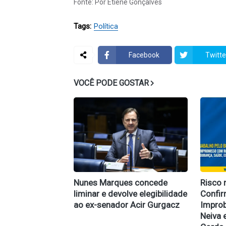
Fonte: Por Etiene Gonçalves
Tags:
Política
Facebook
Twitte
VOCÊ PODE GOSTAR
Nunes Marques concede
Risco 
liminar e devolve elegibilidade
Confi
ao ex-senador Acir Gurgacz
Improb
Neiva 