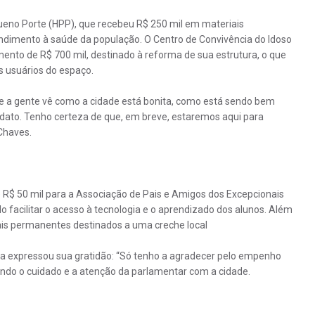
queno Porte (HPP), que recebeu R$ 250 mil em materiais
ndimento à saúde da população. O Centro de Convivência do Idoso
nto de R$ 700 mil, destinado à reforma de sua estrutura, o que
s usuários do espaço.
e a gente vê como a cidade está bonita, como está sendo bem
ato. Tenho certeza de que, em breve, estaremos aqui para
Chaves.
R$ 50 mil para a Associação de Pais e Amigos dos Excepcionais
 facilitar o acesso à tecnologia e o aprendizado dos alunos. Além
ais permanentes destinados a uma creche local
ida expressou sua gratidão: “Só tenho a agradecer pelo empenho
cando o cuidado e a atenção da parlamentar com a cidade.