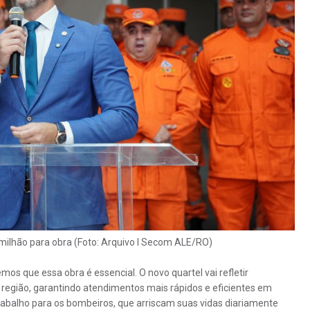
ilhão para obra (Foto: Arquivo I Secom ALE/RO)
s que essa obra é essencial. O novo quartel vai refletir
região, garantindo atendimentos mais rápidos e eficientes em
abalho para os bombeiros, que arriscam suas vidas diariamente