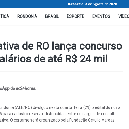
Rondônia, 8 de Agosto de 2026
ÍTICA
RONDÔNIA
BRASIL
ESPORTE
EVENTOS
VÍDE
ativa de RO lança concurso
lários de até R$ 24 mil
sApp do ac24horas.​
ondônia (ALE/RO) divulgou nesta quarta-feira (29) o edital do novo
para cadastro reserva, distribuídas entre os cargos de consultor
gislativo. O certame será organizado pela Fundação Getúlio Vargas
.