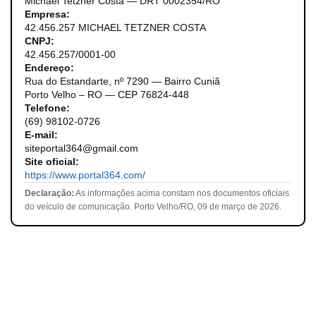
Michael Tetzner Costa — DRT 0002354/RO
Empresa:
42.456.257 MICHAEL TETZNER COSTA
CNPJ:
42.456.257/0001-00
Endereço:
Rua do Estandarte, nº 7290 — Bairro Cuniã
Porto Velho – RO — CEP 76824-448
Telefone:
(69) 98102-0726
E-mail:
siteportal364@gmail.com
Site oficial:
https://www.portal364.com/
Declaração:
As informações acima constam nos documentos oficiais
do veículo de comunicação. Porto Velho/RO, 09 de março de 2026.