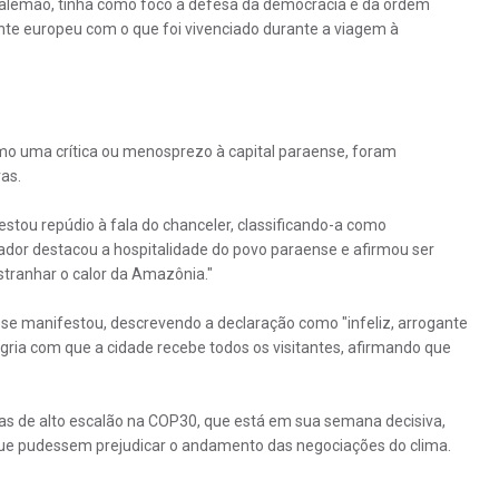
o alemão, tinha como foco a defesa da democracia e da ordem
 europeu com o que foi vivenciado durante a viagem à
omo uma crítica ou menosprezo à capital paraense, foram
as.
stou repúdio à fala do chanceler, classificando-a como
ador destacou a hospitalidade do povo paraense e afirmou ser
stranhar o calor da Amazônia."
se manifestou, descrevendo a declaração como "infeliz, arrogante
legria com que a cidade recebe todos os visitantes, afirmando que
iras de alto escalão na COP30, que está em sua semana decisiva,
que pudessem prejudicar o andamento das negociações do clima.