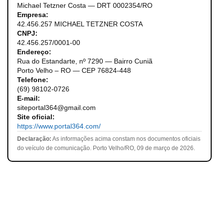
Michael Tetzner Costa — DRT 0002354/RO
Empresa:
42.456.257 MICHAEL TETZNER COSTA
CNPJ:
42.456.257/0001-00
Endereço:
Rua do Estandarte, nº 7290 — Bairro Cuniã
Porto Velho – RO — CEP 76824-448
Telefone:
(69) 98102-0726
E-mail:
siteportal364@gmail.com
Site oficial:
https://www.portal364.com/
Declaração:
As informações acima constam nos documentos oficiais
do veículo de comunicação. Porto Velho/RO, 09 de março de 2026.