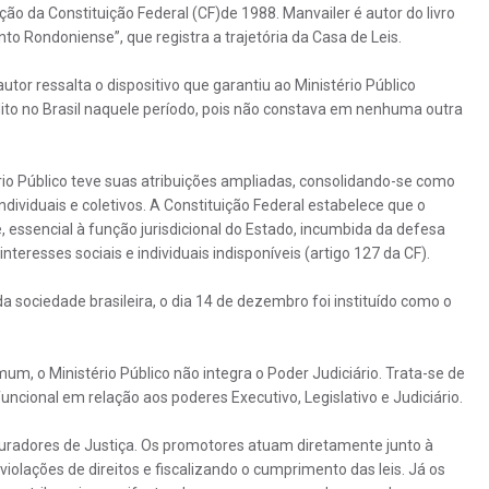
ção da Constituição Federal (CF)de 1988. Manvailer é autor do livro
to Rondoniense”, que registra a trajetória da Casa de Leis.
utor ressalta o dispositivo que garantiu ao Ministério Público
dito no Brasil naquele período, pois não constava em nenhuma outra
tério Público teve suas atribuições ampliadas, consolidando-se como
individuais e coletivos. A Constituição Federal estabelece que o
, essencial à função jurisdicional do Estado, incumbida da defesa
teresses sociais e individuais indisponíveis (artigo 127 da CF).
 sociedade brasileira, o dia 14 de dezembro foi instituído como o
m, o Ministério Público não integra o Poder Judiciário. Trata-se de
cional em relação aos poderes Executivo, Legislativo e Judiciário.
curadores de Justiça. Os promotores atuam diretamente junto à
olações de direitos e fiscalizando o cumprimento das leis. Já os