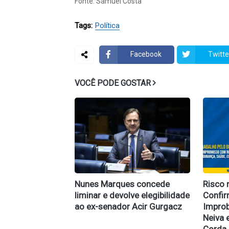
Fonte: Samuel Costa
Tags:
Política
Facebook
Twitte
VOCÊ PODE GOSTAR
Nunes Marques concede
Risco 
liminar e devolve elegibilidade
Confi
ao ex-senador Acir Gurgacz
Improb
Neiva 
Corda