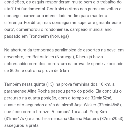
condições, os esquis responderam muito bem e o trabalho do
staff foi fundamental. Controlei o ritmo nas primeiras voltas e
consegui aumentar a intensidade no fim para manter a
diferença. Foi difícil, mas consegui me superar e garantir esse
ouro”, comemorou o rondoniense, campeão mundial ano
passado em Trondheim (Noruega)
Na abertura da temporada paralímpica de esportes na neve, em
novembro, em Beitostolen (Noruega), Ribera já havia
sobressaído com dois ouros: um na prova de sprint/velocidade
de 800m e outro na prova de 5 km.
Também nesta quinta (15), na prova feminina dos 10 km, a
paranaense Aline Rocha passou perto do pódio. Ela concluiu o
percurso na quarta posição, com o tempo de 32min52s6,
quase oito segundos atrás da alemã Anja Wicker (32min45s8),
que ficou com o bronze. A campeã foi a sul- Yunji Kim
(31min47s7) e a norte-americana Oksana Masters (32min20s3)
assegurou a prata.