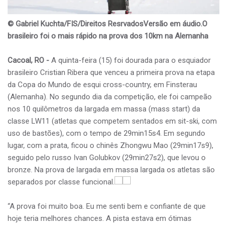
© Gabriel Kuchta/FIS/Direitos ResrvadosVersão em áudio.O
brasileiro foi o mais rápido na prova dos 10km na Alemanha
Cacoal, RO -
A quinta-feira (15) foi dourada para o esquiador
brasileiro Cristian Ribera que venceu a primeira prova na etapa
da Copa do Mundo de esqui cross-country, em Finsterau
(Alemanha). No segundo dia da competição, ele foi campeão
nos 10 quilômetros da largada em massa (mass start) da
classe LW11 (atletas que competem sentados em sit-ski, com
uso de bastões), com o tempo de 29min15s4. Em segundo
lugar, com a prata, ficou o chinês Zhongwu Mao (29min17s9),
seguido pelo russo Ivan Golubkov (29min27s2), que levou o
bronze. Na prova de largada em massa largada os atletas são
separados por classe funcional.
“A prova foi muito boa. Eu me senti bem e confiante de que
hoje teria melhores chances. A pista estava em ótimas