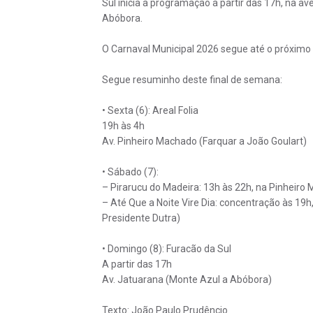
Sul inicia a programação a partir das 17h, na a
Abóbora.
O Carnaval Municipal 2026 segue até o próximo d
Segue resuminho deste final de semana:
• Sexta (6): Areal Folia
19h às 4h
Av. Pinheiro Machado (Farquar a João Goulart)
• Sábado (7):
– Pirarucu do Madeira: 13h às 22h, na Pinheir
– Até Que a Noite Vire Dia: concentração às 19
Presidente Dutra)
• Domingo (8): Furacão da Sul
A partir das 17h
Av. Jatuarana (Monte Azul a Abóbora)
Texto: João Paulo Prudêncio