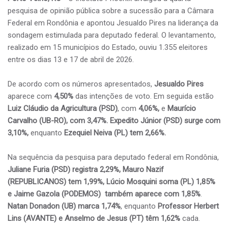
pesquisa de opinião pública sobre a sucessão para a Câmara
Federal em Rondônia e apontou Jesualdo Pires na liderança da
sondagem estimulada para deputado federal. O levantamento,
realizado em 15 municípios do Estado, ouviu 1.355 eleitores
entre os dias 13 e 17 de abril de 2026.
De acordo com os números apresentados,
Jesualdo Pires
aparece com
4,50%
das intenções de voto. Em seguida estão
Luiz Cláudio da Agricultura (PSD)
, com
4,06%,
e
Maurício
Carvalho (UB-RO), com 3,47%. Expedito Júnior (PSD) surge com
3,10%,
enquanto
Ezequiel Neiva (PL) tem 2,66%.
Na sequência da pesquisa para deputado federal em Rondônia,
Juliane Furia (PSD) registra 2,29%, Mauro Nazif
(REPUBLICANOS) tem 1,99%, Lúcio Mosquini soma (PL) 1,85%
e Jaime Gazola (PODEMOS) também aparece com 1,85%
.
Natan Donadon (UB) marca 1,74%
, enquanto
Professor Herbert
Lins (AVANTE) e Anselmo de Jesus (PT) têm 1,62%
cada.