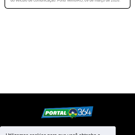
do veículo de comunicação. Porto Velho/RO, 09 de março de 2026.