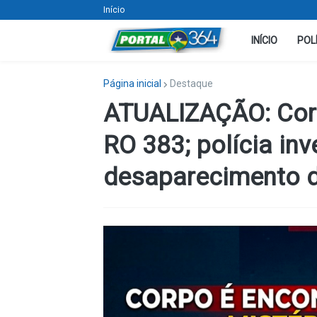
Início
INÍCIO
POL
Página inicial
Destaque
ATUALIZAÇÃO: Corp
RO 383; polícia in
desaparecimento d