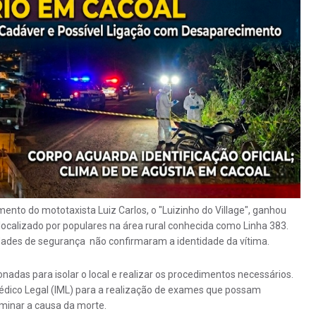
to do mototaxista Luiz Carlos, o "Luizinho do Village", ganhou
ocalizado por populares na área rural conhecida como Linha 383.
dades de segurança não confirmaram a identidade da vítima.
ionadas para isolar o local e realizar os procedimentos necessários.
édico Legal (IML) para a realização de exames que possam
rminar a causa da morte.