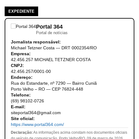
EXPEDIENTE
Portal 364
Portal de notícias
Jornalista responsável:
Michael Tetzner Costa — DRT 0002354/RO
Empresa:
42.456.257 MICHAEL TETZNER COSTA
CNPJ:
42.456.257/0001-00
Endereço:
Rua do Estandarte, nº 7290 — Bairro Cuniã
Porto Velho – RO — CEP 76824-448
Telefone:
(69) 98102-0726
E-mail:
siteportal364@gmail.com
Site oficial:
https://www.portal364.com/
Declaração:
As informações acima constam nos documentos oficiais
do veículo de comunicação. Porto Velho/RO, 09 de março de 2026.