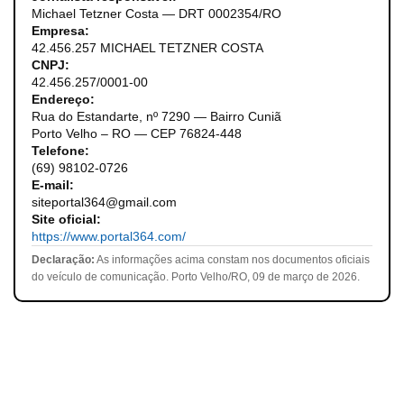
Michael Tetzner Costa — DRT 0002354/RO
Empresa:
42.456.257 MICHAEL TETZNER COSTA
CNPJ:
42.456.257/0001-00
Endereço:
Rua do Estandarte, nº 7290 — Bairro Cuniã
Porto Velho – RO — CEP 76824-448
Telefone:
(69) 98102-0726
E-mail:
siteportal364@gmail.com
Site oficial:
https://www.portal364.com/
Declaração:
As informações acima constam nos documentos oficiais
do veículo de comunicação. Porto Velho/RO, 09 de março de 2026.