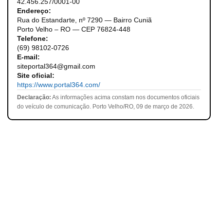
42.456.257/0001-00
Endereço:
Rua do Estandarte, nº 7290 — Bairro Cuniã
Porto Velho – RO — CEP 76824-448
Telefone:
(69) 98102-0726
E-mail:
siteportal364@gmail.com
Site oficial:
https://www.portal364.com/
Declaração:
As informações acima constam nos documentos oficiais
do veículo de comunicação. Porto Velho/RO, 09 de março de 2026.