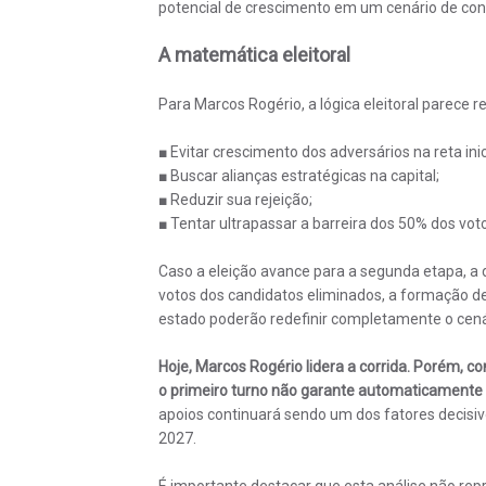
potencial de crescimento em um cenário de conf
A matemática eleitoral
Para Marcos Rogério, a lógica eleitoral parece r
■ Evitar crescimento dos adversários na reta in
■ Buscar alianças estratégicas na capital;
■ Reduzir sua rejeição;
■ Tentar ultrapassar a barreira dos 50% dos voto
Caso a eleição avance para a segunda etapa, a di
votos dos candidatos eliminados, a formação de
estado poderão redefinir completamente o cená
Hoje, Marcos Rogério lidera a corrida. Porém, co
o primeiro turno não garante automaticamente 
apoios continuará sendo um dos fatores decisivo
2027.
É importante destacar que esta análise não repr