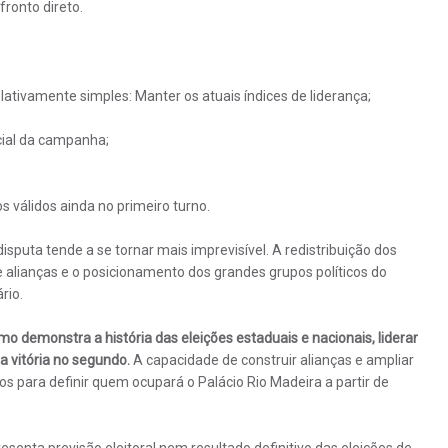
ronto direto.
elativamente simples: Manter os atuais índices de liderança;
icial da campanha;
s válidos ainda no primeiro turno.
sputa tende a se tornar mais imprevisível. A redistribuição dos
 alianças e o posicionamento dos grandes grupos políticos do
rio.
mo demonstra a história das eleições estaduais e nacionais, liderar
a vitória no segundo.
A capacidade de construir alianças e ampliar
s para definir quem ocupará o Palácio Rio Madeira a partir de
esenta previsão eleitoral nem resultado definitivo das eleições de