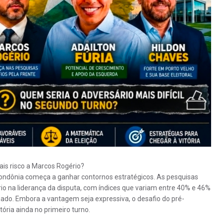
ais risco a Marcos Rogério?
ondônia começa a ganhar contornos estratégicos. As pesquisas
o na liderança da disputa, com índices que variam entre 40% e 46%
sado. Embora a vantagem seja expressiva, o desafio do pré-
ória ainda no primeiro turno.