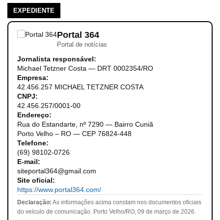
EXPEDIENTE
Portal 364
Portal de notícias
Jornalista responsável:
Michael Tetzner Costa — DRT 0002354/RO
Empresa:
42.456.257 MICHAEL TETZNER COSTA
CNPJ:
42.456.257/0001-00
Endereço:
Rua do Estandarte, nº 7290 — Bairro Cuniã
Porto Velho – RO — CEP 76824-448
Telefone:
(69) 98102-0726
E-mail:
siteportal364@gmail.com
Site oficial:
https://www.portal364.com/
Declaração:
As informações acima constam nos documentos oficiais
do veículo de comunicação. Porto Velho/RO, 09 de março de 2026.