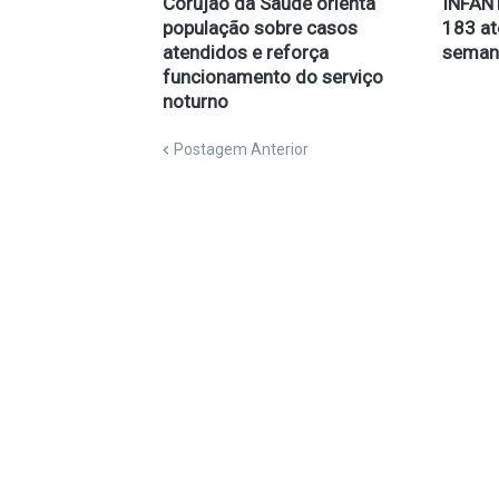
Corujão da Saúde orienta
INFANT
população sobre casos
183 a
atendidos e reforça
seman
funcionamento do serviço
noturno
Postagem Anterior