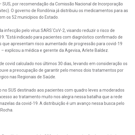
 – SUS, por recomendação da Comissão Nacional de Incorporação
tec). O governo de Rondônia já distribuiu os medicamentos para as
em os 52 municípios do Estado.
 infecção pelo vírus SARS´CoV-2, visando reduzir o risco de
19. “Está indicado para pacientes com diagnóstico confirmado de
s que apresentam risco aumentado de progressão para covid-19
– explicou a médica e gerente da Agevisa, Arlete Baldez.
os de covid calculado nos últimos 30 dias, levando em consideração os
 Houve a preocupação de garantir pelo menos dois tratamentos por
gico nas Regionais de Saúde.
do no SUS destinado aos pacientes com quadro leves a moderados
e acesso ao tratamento muito nos alegra nessa batalha que a rede
azelas da covid-19. A distribuição é um avanço nessa busca pelo
 Rocha.