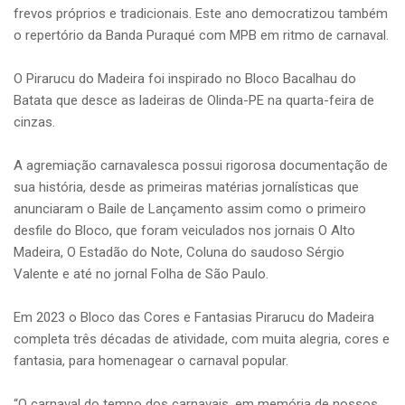
frevos próprios e tradicionais. Este ano democratizou também
o repertório da Banda Puraqué com MPB em ritmo de carnaval.
O Pirarucu do Madeira foi inspirado no Bloco Bacalhau do
Batata que desce as ladeiras de Olinda-PE na quarta-feira de
cinzas.
A agremiação carnavalesca possui rigorosa documentação de
sua história, desde as primeiras matérias jornalísticas que
anunciaram o Baile de Lançamento assim como o primeiro
desfile do Bloco, que foram veiculados nos jornais O Alto
Madeira, O Estadão do Note, Coluna do saudoso Sérgio
Valente e até no jornal Folha de São Paulo.
Em 2023 o Bloco das Cores e Fantasias Pirarucu do Madeira
completa três décadas de atividade, com muita alegria, cores e
fantasia, para homenagear o carnaval popular.
“O carnaval do tempo dos carnavais, em memória de nossos