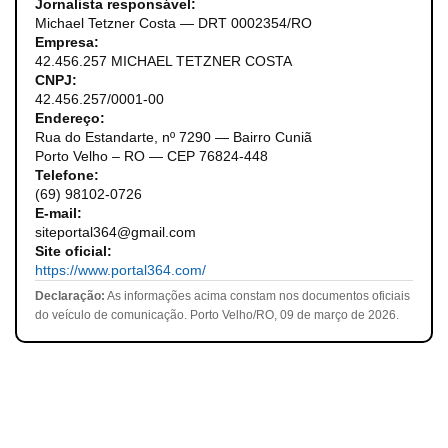
Jornalista responsável:
Michael Tetzner Costa — DRT 0002354/RO
Empresa:
42.456.257 MICHAEL TETZNER COSTA
CNPJ:
42.456.257/0001-00
Endereço:
Rua do Estandarte, nº 7290 — Bairro Cuniã
Porto Velho – RO — CEP 76824-448
Telefone:
(69) 98102-0726
E-mail:
siteportal364@gmail.com
Site oficial:
https://www.portal364.com/
Declaração:
As informações acima constam nos documentos oficiais
do veículo de comunicação. Porto Velho/RO, 09 de março de 2026.