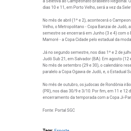
a Seletiva ao Campeonato Brasileiro Regional. O
dias 10 e 11, em Porto Velho, será a vez da Sel
No mês de abril (1º e 2), acontecerá o Campeonat
Velho, o Metropolitano - Copa Banzai de Judô, 
semestre se encerrará em Junho (3 e 4) com o Br
Mamoré - a Copa Cidade pelo estadual da moda
Já no segundo semestre, nos dias 1º e 2 de julho
Judô Sub 21, em Salvador (BA). Em agosto (12 e 
No mês de setembro (29 e 30), o calendário res
paralelo a Copa Ogawa de Judô, e, o Estadual S
No mês de outubro, os judocas de Rondônia irão
(PR), nos dias 30/9 e 3/10. Por fim, em 11 e 12 d
encerramento da temporada com a Copa Ji-Para
Fonte: Portal SGC
Tags:
Esporte