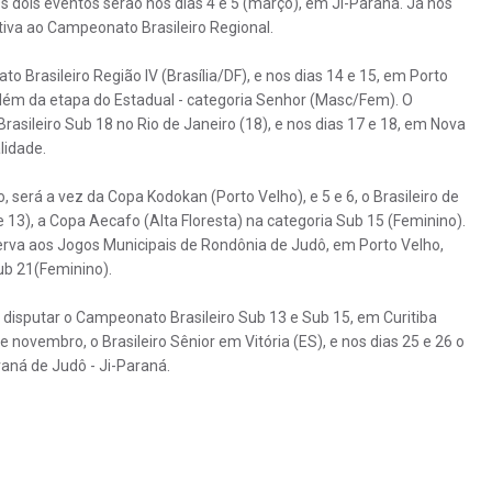
s dois eventos serão nos dias 4 e 5 (março), em Ji-Paraná. Já nos
etiva ao Campeonato Brasileiro Regional.
o Brasileiro Região IV (Brasília/DF), e nos dias 14 e 15, em Porto
além da etapa do Estadual - categoria Senhor (Masc/Fem). O
asileiro Sub 18 no Rio de Janeiro (18), e nos dias 17 e 18, em Nova
lidade.
, será a vez da Copa Kodokan (Porto Velho), e 5 e 6, o Brasileiro de
13), a Copa Aecafo (Alta Floresta) na categoria Sub 15 (Feminino).
erva aos Jogos Municipais de Rondônia de Judô, em Porto Velho,
ub 21(Feminino).
 disputar o Campeonato Brasileiro Sub 13 e Sub 15, em Curitiba
e novembro, o Brasileiro Sênior em Vitória (ES), e nos dias 25 e 26 o
ná de Judô - Ji-Paraná.