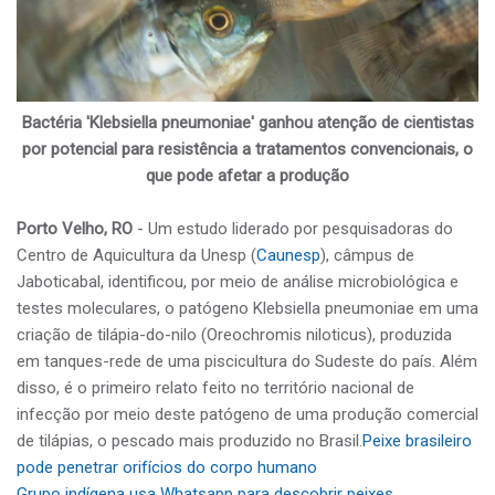
Bactéria 'Klebsiella pneumoniae' ganhou atenção de cientistas
por potencial para resistência a tratamentos convencionais, o
que pode afetar a produção
Porto Velho, RO
- Um estudo liderado por pesquisadoras do
Centro de Aquicultura da Unesp (
Caunesp
), câmpus de
Jaboticabal, identificou, por meio de análise microbiológica e
testes moleculares, o patógeno Klebsiella pneumoniae em uma
criação de tilápia-do-nilo (Oreochromis niloticus), produzida
em tanques-rede de uma piscicultura do Sudeste do país. Além
disso, é o primeiro relato feito no território nacional de
infecção por meio deste patógeno de uma produção comercial
de tilápias, o pescado mais produzido no Brasil.
Peixe brasileiro
pode penetrar orifícios do corpo humano
Grupo indígena usa Whatsapp para descobrir peixes