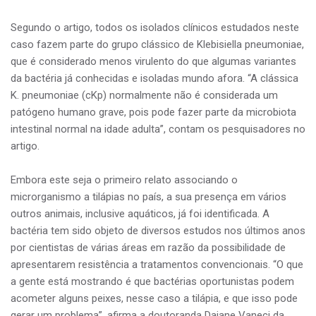
Segundo o artigo, todos os isolados clínicos estudados neste
caso fazem parte do grupo clássico de Klebisiella pneumoniae,
que é considerado menos virulento do que algumas variantes
da bactéria já conhecidas e isoladas mundo afora. “A clássica
K. pneumoniae (cKp) normalmente não é considerada um
patógeno humano grave, pois pode fazer parte da microbiota
intestinal normal na idade adulta”, contam os pesquisadores no
artigo.
Embora este seja o primeiro relato associando o
microrganismo a tilápias no país, a sua presença em vários
outros animais, inclusive aquáticos, já foi identificada. A
bactéria tem sido objeto de diversos estudos nos últimos anos
por cientistas de várias áreas em razão da possibilidade de
apresentarem resistência a tratamentos convencionais. “O que
a gente está mostrando é que bactérias oportunistas podem
acometer alguns peixes, nesse caso a tilápia, e que isso pode
gerar um problema”, afirma a doutoranda Daiane Vaneci da