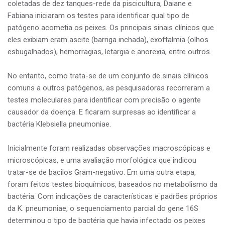
coletadas de dez tanques-rede da piscicultura, Daiane e
Fabiana iniciaram os testes para identificar qual tipo de
patógeno acometia os peixes. Os principais sinais clínicos que
eles exibiam eram ascite (barriga inchada), exoftalmia (olhos
esbugalhados), hemorragias, letargia e anorexia, entre outros.
No entanto, como trata-se de um conjunto de sinais clínicos
comuns a outros patógenos, as pesquisadoras recorreram a
testes moleculares para identificar com precisão o agente
causador da doença. E ficaram surpresas ao identificar a
bactéria Klebsiella pneumoniae.
Inicialmente foram realizadas observações macroscópicas e
microscópicas, e uma avaliação morfológica que indicou
tratar-se de bacilos Gram-negativo. Em uma outra etapa,
foram feitos testes bioquímicos, baseados no metabolismo da
bactéria. Com indicações de características e padrões próprios
da K. pneumoniae, o sequenciamento parcial do gene 16S
determinou o tipo de bactéria que havia infectado os peixes