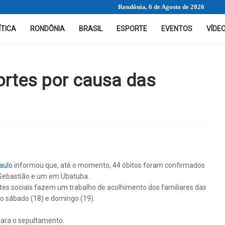
Rondônia, 6 de Agosto de 2026
ÍTICA
RONDÔNIA
BRASIL
ESPORTE
EVENTOS
VÍDE
rtes por causa das
aulo
informou que, até o momento, 44 óbitos foram confirmados
Sebastião e um em Ubatuba.
tes sociais fazem um trabalho de acolhimento dos familiares das
no sábado (18) e domingo (19).
para o sepultamento.