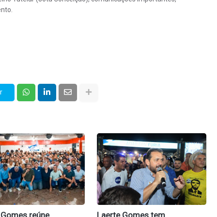
nto.
r
 Gomes reúne
Laerte Gomes tem