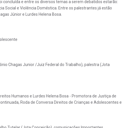
 concluída e entre os diversos temas a serem debatidos estarão:
cia Social e Violência Doméstica. Entre os palestrantes já estão
agas Júnior e Lurdes Helena Bosa.
dolescente
nio Chagas Junior /Juiz Federal do Trabalho), palestra (Jota
ireitos Humanos e Lurdes Helena Bosa - Promotora de Justiça de
 Continuada, Roda de Conversa Direitos de Crianças e Adolescentes e
lho Tutelar (Jota Conceição), comunicações Importantes,