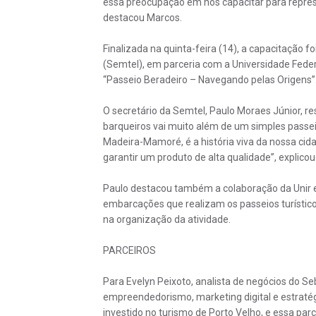
essa preocupação em nos capacitar para represe
destacou Marcos.
Finalizada na quinta-feira (14), a capacitação f
(Semtel), em parceria com a Universidade Feder
“Passeio Beradeiro – Navegando pelas Origens”
O secretário da Semtel, Paulo Moraes Júnior, re
barqueiros vai muito além de um simples passeio
Madeira-Mamoré, é a história viva da nossa cid
garantir um produto de alta qualidade”, explicou
Paulo destacou também a colaboração da Unir e 
embarcações que realizam os passeios turísticos
na organização da atividade.
PARCEIROS
Para Evelyn Peixoto, analista de negócios do S
empreendedorismo, marketing digital e estratég
investido no turismo de Porto Velho, e essa pa