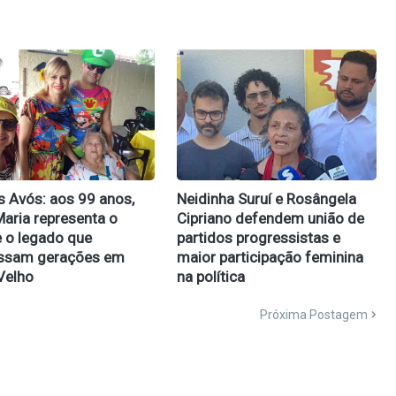
s Avós: aos 99 anos,
Neidinha Suruí e Rosângela
aria representa o
Cipriano defendem união de
 o legado que
partidos progressistas e
essam gerações em
maior participação feminina
Velho
na política
Próxima Postagem