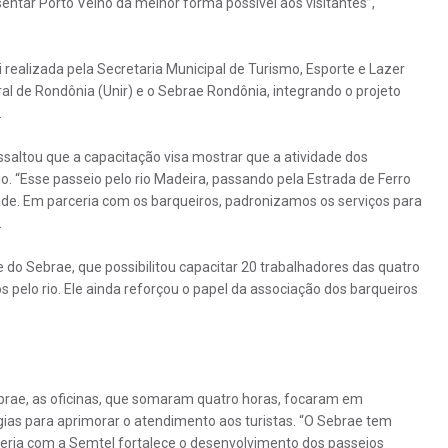
ntar Porto Velho da melhor forma possível aos visitantes”,
oi realizada pela Secretaria Municipal de Turismo, Esporte e Lazer
al de Rondônia (Unir) e o Sebrae Rondônia, integrando o projeto
.
ssaltou que a capacitação visa mostrar que a atividade dos
. “Esse passeio pelo rio Madeira, passando pela Estrada de Ferro
ade. Em parceria com os barqueiros, padronizamos os serviços para
.
do Sebrae, que possibilitou capacitar 20 trabalhadores das quatro
 pelo rio. Ele ainda reforçou o papel da associação dos barqueiros
ebrae, as oficinas, que somaram quatro horas, focaram em
ias para aprimorar o atendimento aos turistas. “O Sebrae tem
rceria com a Semtel fortalece o desenvolvimento dos passeios