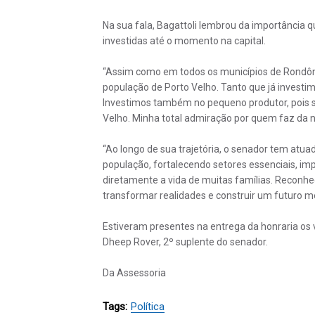
Na sua fala, Bagattoli lembrou da importância
investidas até o momento na capital.
“Assim como em todos os municípios de Rondôn
população de Porto Velho. Tanto que já investi
Investimos também no pequeno produtor, pois s
Velho. Minha total admiração por quem faz da n
“Ao longo de sua trajetória, o senador tem at
população, fortalecendo setores essenciais, 
diretamente a vida de muitas famílias. Reconhec
transformar realidades e construir um futuro me
Estiveram presentes na entrega da honraria os
Dheep Rover, 2º suplente do senador.
Da Assessoria
Tags:
Política