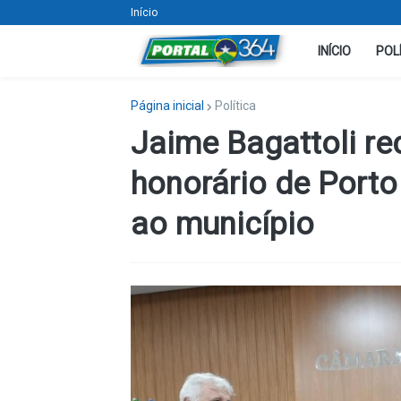
Início
INÍCIO
POL
Página inicial
Política
Jaime Bagattoli re
honorário de Porto
ao município