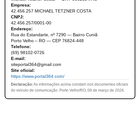
Empresa:
42.456.257 MICHAEL TETZNER COSTA
CNPJ:
42.456.257/0001-00
Endereço:
Rua do Estandarte, nº 7290 — Bairro Cuniã
Porto Velho – RO — CEP 76824-448
Telefone:
(69) 98102-0726
E-mail:
siteportal364@gmail.com
Site oficial:
https://www.portal364.com/
Declaração:
As informações acima constam nos documentos oficiais
do veículo de comunicação. Porto Velho/RO, 09 de março de 2026.